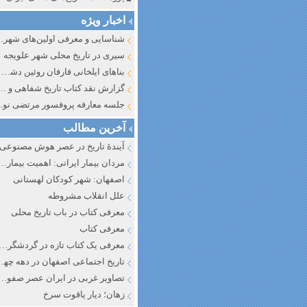
اخبار ویژه
شناسایی و معرف
سیری در تاریخ محلی شهر علویجه
بناهای ایلخانی فارفان روئین دشت اصفهان
گزارش نقد کتاب تاریخ شفاهی و جایگاه آن در تاریخ نگار
جلسه معارفه پروفسور مرتضی
آخرین مطالب
آیندهٔ تاریخ در عصر هوش مصنوعی
مردان بیمار ایرانی: اهمیت بیماری به عنوان عاملی در تفسیر تاری
اصفهان: شهر کودکان لهستانی
علل انقلاب مشروطه
معرفی کتاب در باب تاریخ محلی
معرفی کتاب
معرفی یک کتاب تازه در گردشگری ا
تاریخ اجتماعی اصفهان در دهه چه
تصاویر غربی در ایران عصر صفوی
زهان؛ دیار یاقوت سرخ