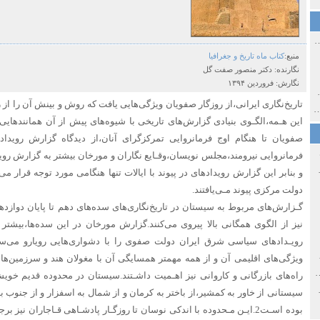
ی اولین‌های شهر مشهد
منبع:
​​​​کتاب ماه تاریخ و جغرافیا
نگارنده:
دکتر منصور صفت گل
نگارش:
فروردین ۱۳۹۴
ی معاصر ایران ۱۳۸۵-۱۳۵۸
تاریخ‌نگاری ایرانی،از روزگار صفویان ویژگی‌هایی یافت‌ که روش‌ و بینش آن‌ را‌ از
 نورائی در دپارتمان شرق‌شناسی دانشگاه صوفیا، بلغارستان
این هـمه،الگـوی‌ بنیادی گزارش‌های تاریخی با شیوه‌های پیش از آن همانندهایی‌ 
صفویان تا هنگام اوج فرمانروایی‌ تمرکزگرای‌ آنان،از دیدگاه گزارش رویداد
فرمانروایی نیرومند،مجلس نویسان،وقـایع نگاران و مورخان‌ بیشتر به گزارش رویداد
خ سیاسی ایران جدید
و بنابر این‌ گزارش رویدادهای‌ در‌ پیوند با ایالات تنها هنگامی مورد توجه‌ قرار م
دولت مرکزی پیوند مـی‌یافتند.
گـزارش‌های مربوط به سیستان در تاریخ‌نگاری‌های سده‌های دهم‌ تا پایان دوازده
نیز از الگوی‌ همگانی بالا پیروی می‌کنند.گزارش مورخان در این سده‌ها،بیشتر
رویـدادهای سیاسی شرق ایران‌ دولت صفوی را با‌ دشواری‌هایی‌ رویارو می‌س
صفهان
ویژگی‌های اقلیمی آن و از همه مهمتر همسایگی آن با مغولان‌ هند و سرزمین‌
ل و پنجاه از نگاه طنز نوروز جمشاد
راه‌های بازرگانی‌ و کاروانی نیز اهـمیت‌ داشـتند‌.سیستان‌ در محدوده قدیم خوی
 و قاجار
بوده اسـت‌2.ایـن مـحدوده با اندکی نوسان‌ تا‌ روزگـار پادشـاهی‌ قـاجاران ن