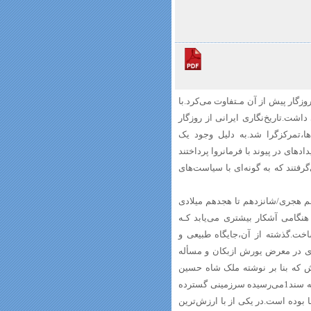
 روزگار پیش از آن مـتفاوت می‌کرد.با
داشت.تاریخ‌نگاری ایرانی از روزگار
ها،تمرکزگرا شد.به دلیل‌ وجود یک
های در پیوند با فرمانروا پرداختند
ی‌گرفتند که به گونه‌ای با سیاست‌های
م هجری‌/شانزدهم‌ تا هجدهم میلادی
 هنگامی آشکار بیشتری می‌یابد کـه
اخت.گذشته از آن،جایگاه‌ طبیعی و
های در معرض یورش ازبکان و مسأله
ش که‌ بنا‌ بر‌ نوشته ملک شاه حسین
سیستانی از خاور به کمشیر،از باختر به‌ کرمان و از شمال به اسفزار و از جنوب به سند‌1می‌رسیده‌ سرزمینی‌‌ گسترده
یز برجا بوده است.در یکی از با ارزش‌ترین