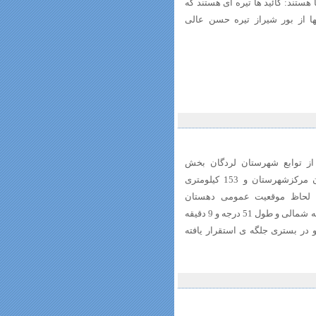
 هستند: کائید ها تیره ای هستند که
ا از بور شیراز تیره حسن عالی
از توابع شهرستان لردگان بخش
خانمیرزا در 28 کیلومتری جنوب شرقی لردگان مرکزشهرستان و 153 کیلومتری
ه لحاظ موقعیت عمومی دهستان
جوانمردی در عرض جغرافیایی 31درجه و 28 دقیقه شمالی و طول 51 درجه و 9 دقیقه
آبهای آزاد و در بستری جلگه ی استقرار یافته