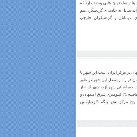
 ها و ساختمان هایی وجود دارد که
اند تبدیل به جاذبه ی گردشگری هم
ی مهمانان و گردشگران خارجی
هان در مرکز ایران است.این شهر با
صفهان قرار دارد.محل این شهر در خاور
جغرافیائی شهر اژیه شهر اژیه از
توابع شهرستان اصفهان واقع در بخش جلگه در فاصله 75 کیلومتری شرق اصفهان و
پنج مرکز بش جلگه ،کوهپایه،بن