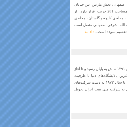
ب اصفهان ، بخش ماربین بین خیابان
آتشگاه و آیت الله اشرفی اصفهانی (کهندژ ) با مساحت 281 جریب قرار دارد . از
 محله ی کلیچه و گلستان ، محله ی
آیت الله اشرفی اصفهانی متصل است
 تقسیم نموده است...
»ادامه
، ساخت این پالایشگاه در سال ۱۲۹۱ ه. ش به پایان رسید و تا آغاز
سال ۱۳۵۹ یکی از بزرگترین پالایشگاه‌های دنیا با ظرفیت
تصفیه ۶۲۸ هزار بشکه در روز بود. این پالایشگاه تا سال ۱۹۷۳ به دست شرکت‌های
ل به شرکت ملی نفت ایران تحویل