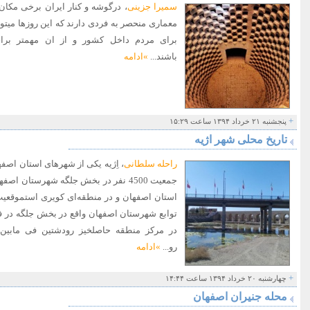
سمیرا جزینی
، درگوشه و کنار ایران برخی مکان
معماری منحصر به فردی دارند که این روزها میتو
برای مردم داخل کشور و از ان مهمتر برا
باشند...
»ادامه
+
پنجشنبه ۲۱ خرداد ۱۳۹۴ ساعت ۱۵:۲۹
تاریخ محلی شهر اژیه
راحله سلطانی
، اِژیه یکی از شهرهای استان اصف
جمعیت 4500 نفر در بخش جلگه شهرستان ا
استان اصفهان و در منطقه‌ای کویری استموقعیت 
در مرکز منطقه حاصلخیز رودشتین فی مابین 
رو...
»ادامه
+
چهارشنبه ۲۰ خرداد ۱۳۹۴ ساعت ۱۴:۴۴
محله جنیران اصفهان