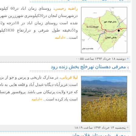
راضیه رحیمی
، روستای 
و51دقی
است...
»ادامه
+
دوشنبه ۱۸ خرداد ۱۳۹۴ ساعت ۰۰:۵۵
معرفی دهستان نهرخلج بخش زنده رود
لیلا قربانی
، در مدارک تاریخی و پرس و جو از بز
است:عزیزآباد-دیگاه-عبدل آباد و قلعه هایی به نام
که جزء ولایت پرتیکان می باشد. پروفسور هرتسلف
است یاد کرده است...
»ادامه
+
پنجشنبه ۱۴ خرداد ۱۳۹۴ ساعت ۱۸:۱۹
معرفی شهرستان فلاورجان