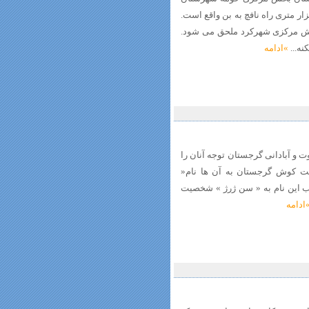
رد که در ۱۸ هزار متری باختر شهرکرد و ۶ هزار متری راه نافچ به بن واقع است.
 بخش مرکزی شهرکرد ملحق می شود.
»ادامه
وت و آبادانی گرجستان توجه آنان را
خت کوش گرجستان به آن ها نام«
ب این نام به « سن ژرژ » شخصیت
ادامه