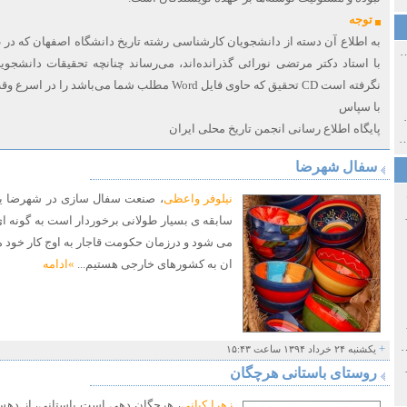
توجه
به اطلاع آن دسته از دانشجویان کارشناسی رشته تاریخ دانشگاه اصفهان که در
ی اولین‌های شهر مشهد
با استاد دکتر مرتضی نورائی گذرانده‌اند، می‌رساند چنانچه تحقیقات دانشج
نگرفته است CD تحقیق که حاوی فایل Word مطلب شما می‌باشد را در اسرع وقت به دفتر ایشان تحویل دهید.
با سپاس
ی معاصر ایران ۱۳۸۵-۱۳۵۸
پایگاه اطلاع رسانی انجمن تاریخ محلی ایران
 نورائی در دپارتمان شرق‌شناسی دانشگاه صوفیا، بلغارستان
سفال شهرضا
نیلوفر واعظی
، صنعت سفال سازی در شهرضا یک
خ سیاسی ایران جدید
سابقه ی بسیار طولانی برخوردار است به گونه 
می شود و درزمان حکومت قاجار به اوج کار خود
ان به کشورهای خارجی هستیم...
»ادامه
صفهان
ل و پنجاه از نگاه طنز نوروز جمشاد
+
یکشنبه ۲۴ خرداد ۱۳۹۴ ساعت ۱۵:۴۳
 و قاجار
روستای باستانی هرچگان
زهرا کیانی
، هرچگان دهی است باستانی، از د