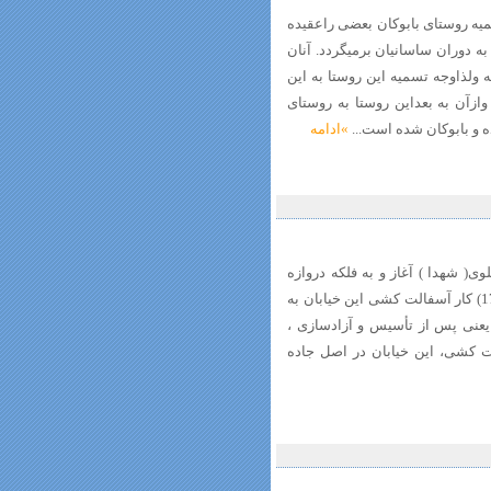
یه روستای بابوکان بعضی راعقیده
ه دوران ساسانیان برمیگردد. آنان
 ولذاوجه تسمیه این روستا به این
زآن به بعداین روستا به روستای
ه و بابوکان شده است...
»ادامه
وی( شهدا ) آغاز و به فلکه دروازه
تهران ختم می شود. (رفیعی مهرآبادی، 1352، 178) کار آسفالت کشی این خیابان به
ه 1320 شمسی بر می گردد و در دهه 1330 یعنی پس از تأسیس و آزادسازی ،
ت کشی، این خیابان در اصل جاده