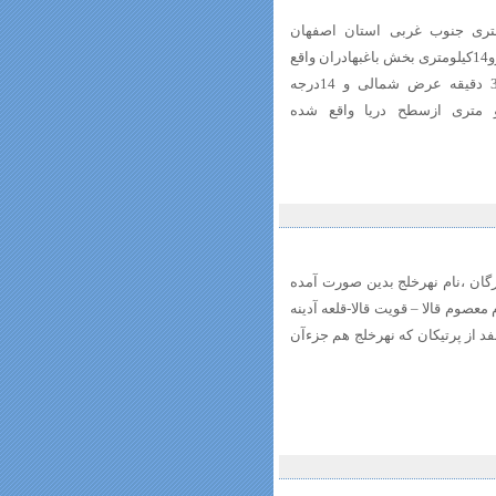
زمان اباد در60 کیلومتری جنوب غربی استان اصفهان
درشهرستان لنجان در20کیلومتری شهرزرین شهرو14کیلومتری بخش باغبهادران واقع
شده است روستای زمان اباد در 18درجه و32 دقیقه عرض شمالی و 14درجه
قه طول شرقی و درارتفاع 1830کیلو متری ازسطح دریا واقع شده
رگان ،نام نهرخلج بدین صورت آمده
 معصوم قالا – قویت قالا-قلعه آدینه
د از پرتیکان که نهرخلج هم جزءآن