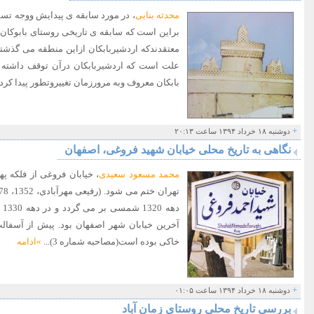
محدثه بنایی
، در مورد سابقه ی پیدایش ووجه تسم
براین است که سابقه ی تاریخی روستای بابوکان ب
معتقدندکه اردشیربابکان ازاین منطقه می گذشته
علت است که اردشیربابکان درآن توقف داشته وا
بابکان معروف وبه مرورزمان تغییروتطور پیدا کرد
+
دوشنبه ۱۸ خرداد ۱۳۹۴ ساعت ۲۰:۱۳
نگاهی به تاریخ محلی خیابان شهید فروغی، اصفهان
محمد مسعود سعیدی
، خیابان فروغی از فلکه پهل
ده
آخرین خیابان شهر اصفهان بود. پیش از آسفال
خاکی بوده است(مصاحبه شماره 3)...
»ادامه
+
دوشنبه ۱۸ خرداد ۱۳۹۴ ساعت ۰۱:۰۵
بررسی تاریخ محلی روستای زمان آباد