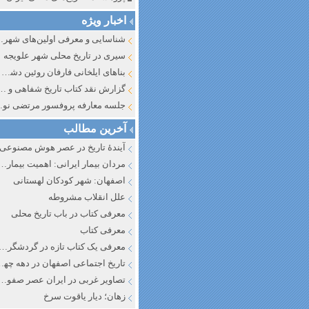
اخبار ویژه
شناسایی و معرف
سیری در تاریخ محلی شهر علویجه
بناهای ایلخانی فارفان روئین دشت اصفهان
گزارش نقد کتاب تاریخ شفاهی و جایگاه آن در تاریخ نگار
جلسه معارفه پروفسور مرتضی
آخرین مطالب
آیندهٔ تاریخ در عصر هوش مصنوعی
مردان بیمار ایرانی: اهمیت بیماری به عنوان عاملی در تفسیر تاری
اصفهان: شهر کودکان لهستانی
علل انقلاب مشروطه
معرفی کتاب در باب تاریخ محلی
معرفی کتاب
معرفی یک کتاب تازه در گردشگری ا
تاریخ اجتماعی اصفهان در دهه چه
تصاویر غربی در ایران عصر صفوی
زهان؛ دیار یاقوت سرخ